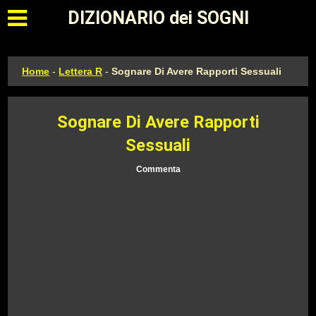
Apri il menu principale
DIZIONARIO dei SOGNI
Home
-
Lettera R
-
Sognare Di Avere Rapporti Sessuali
Sognare Di Avere Rapporti
Sessuali
Commenta