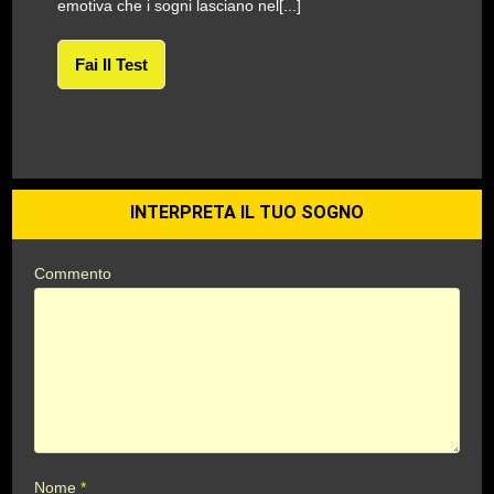
emotiva che i sogni lasciano nel[...]
Fai Il Test
INTERPRETA IL TUO SOGNO
Commento
Nome
*