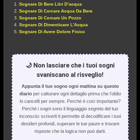
Sognare Di Bere Litri D’acqua
Sognare Di Cercare Acqua Da Bere
Sognare Di Cercare Un Pozzo
Sognare Di Dimenticare L’Acqua
Sognare Di Avere Dolore Fisico
🌙 Non lasciare che i tuoi sogni
svaniscano al risveglio!
Appunta il tuo sogno ogni mattina su questo
diario
per catturare ogni dettaglio prima che l'oblio
lo cancelli per sempre. Perché è così importante?
Perché i sogni sono il linguaggio segreto del tuo
inconscio: scriverli ti permette di decodificare i tuoi
desideri profondi, superare le tue paure e trovare
risposte che la logica non può darti.