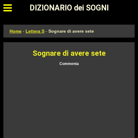
Apri il menu principale
DIZIONARIO dei SOGNI
Home
-
Lettera S
-
Sognare di avere sete
Sognare di avere sete
Commenta