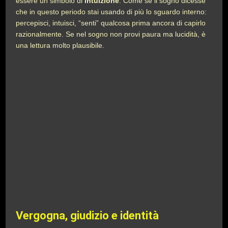
essere un simbolo di
intuizione
. Come se il sogno dicesse
che in questo periodo stai usando di più lo sguardo interno:
percepisci, intuisci, “senti” qualcosa prima ancora di capirlo
razionalmente. Se nel sogno non provi paura ma lucidità, è
una lettura molto plausibile.
Vergogna, giudizio e identità