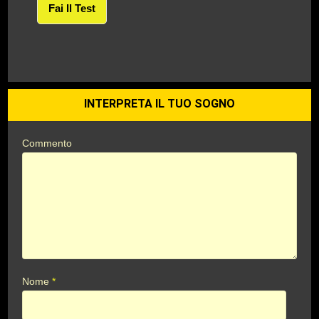
Fai Il Test
INTERPRETA IL TUO SOGNO
Commento
Nome
*