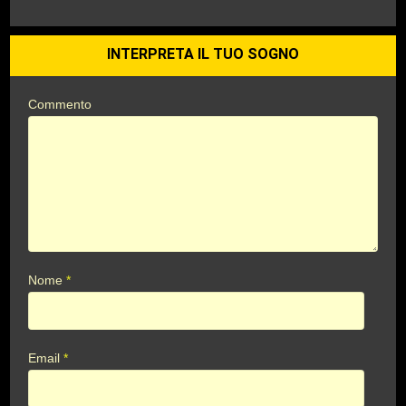
INTERPRETA IL TUO SOGNO
Commento
Nome
*
Email
*