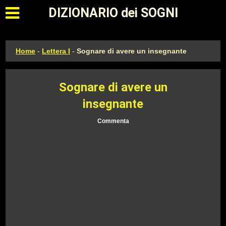
Apri il menu principale
DIZIONARIO dei SOGNI
Home
-
Lettera I
-
Sognare di avere un insegnante
Sognare di avere un
insegnante
Commenta