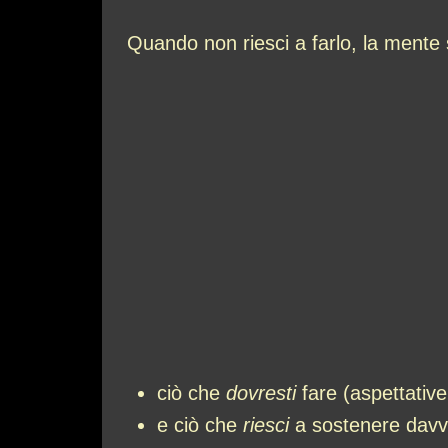
Quando non riesci a farlo, la mente 
ciò che
dovresti
fare (aspettative
e ciò che
riesci
a sostenere davve