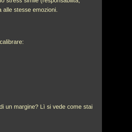
o stress simile (responsabilità,
 alle stesse emozioni.
calibrare:
cedi un margine? Lì si vede come stai