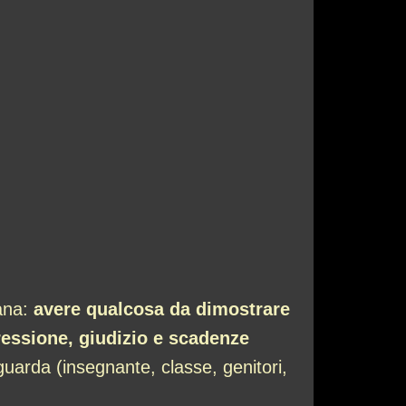
mana:
avere qualcosa da dimostrare
ressione, giudizio e scadenze
 guarda (insegnante, classe, genitori,