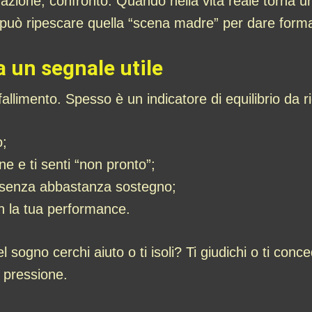
azione, confronto. Quando nella vita reale torna un
 può ripescare quella “scena madre” per dare forma
 un segnale utile
limento. Spesso è un indicatore di equilibrio da ri
o;
ne e ti senti “non pronto”;
o senza abbastanza sostegno;
on la tua performance.
 sogno cerchi aiuto o ti isoli? Ti giudichi o ti con
 pressione.