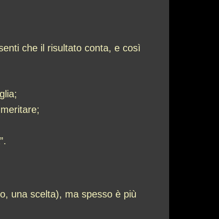
ti che il risultato conta, e così
glia;
 meritare;
”.
io, una scelta), ma spesso è più