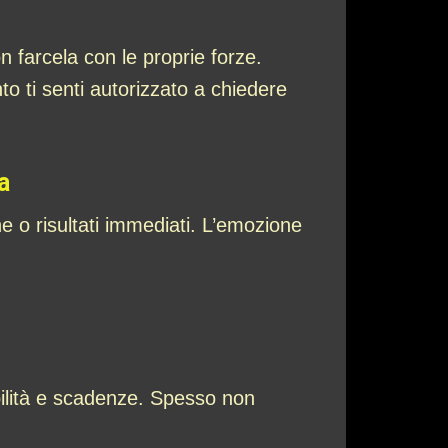
n farcela con le proprie forze.
o ti senti autorizzato a chiedere
a
e o risultati immediati. L’emozione
bilità e scadenze. Spesso non