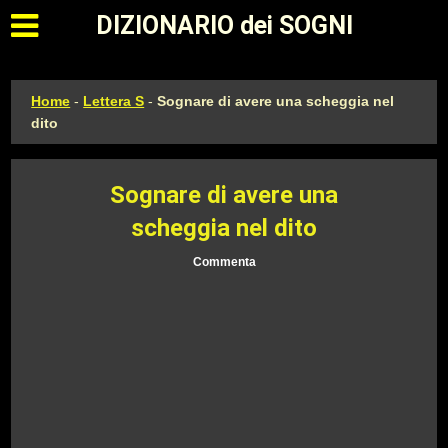
Apri il menu principale
DIZIONARIO dei SOGNI
Home
-
Lettera S
-
Sognare di avere una scheggia nel
dito
Sognare di avere una
scheggia nel dito
Commenta