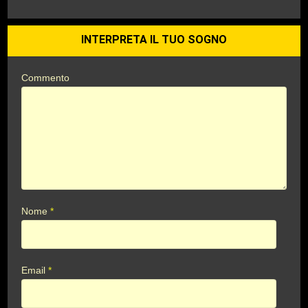
INTERPRETA IL TUO SOGNO
Commento
Nome
*
Email
*