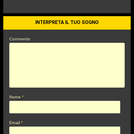
INTERPRETA IL TUO SOGNO
Commento
Nome
*
Email
*