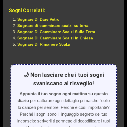
Sogni Correlati:
Sognare Di Dare Vetro
Sognare di camminare scalzi su terra
Sognare Di Camminare Scalzi Sulla Terra
Sognare Di Camminare Scalzi In Chiesa
Sognare Di Rimanere Scalzi
🌙 Non lasciare che i tuoi sogni
svaniscano al risveglio!
Appunta il tuo sogno ogni mattina su questo
diario
per catturare ogni dettaglio prima che l'oblio
lo cancelli per sempre. Perché è così importante?
Perché i sogni sono il linguaggio segreto del tuo
inconscio: scriverli ti permette di decodificare i tuoi