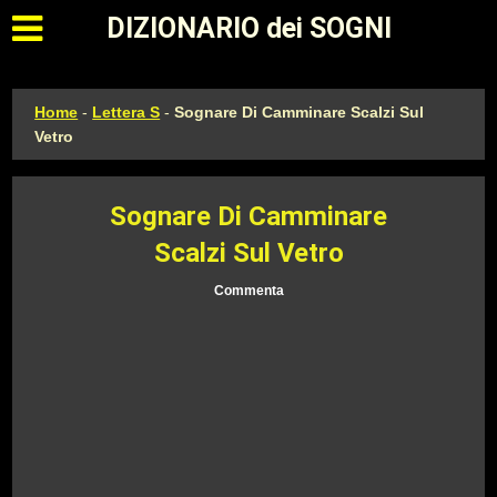
Apri il menu principale
DIZIONARIO dei SOGNI
Home
-
Lettera S
-
Sognare Di Camminare Scalzi Sul
Vetro
Sognare Di Camminare
Scalzi Sul Vetro
Commenta