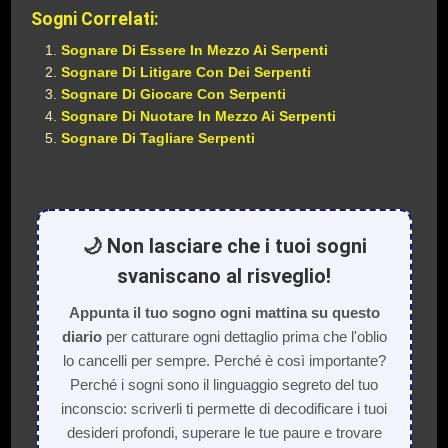
Sogni Correlati:
Sognare Di Essere In Mezzo Ai Serpenti
Sognare Di Litigare Con Dei Serpenti
Sognare Di Giocare Con Serpenti
Sognare Di Nuotare In Mezzo Ai Serpenti
Sognare Di Tagliare Serpenti
🌙 Non lasciare che i tuoi sogni
svaniscano al risveglio!
Appunta il tuo sogno ogni mattina su questo
diario
per catturare ogni dettaglio prima che l'oblio
lo cancelli per sempre. Perché è così importante?
Perché i sogni sono il linguaggio segreto del tuo
inconscio: scriverli ti permette di decodificare i tuoi
desideri profondi, superare le tue paure e trovare