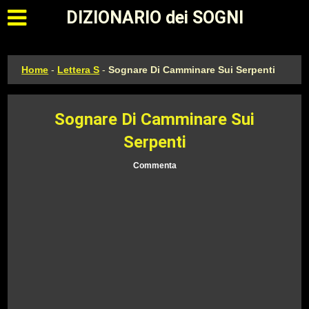
Apri il menu principale
DIZIONARIO dei SOGNI
Home
-
Lettera S
-
Sognare Di Camminare Sui Serpenti
Sognare Di Camminare Sui
Serpenti
Commenta