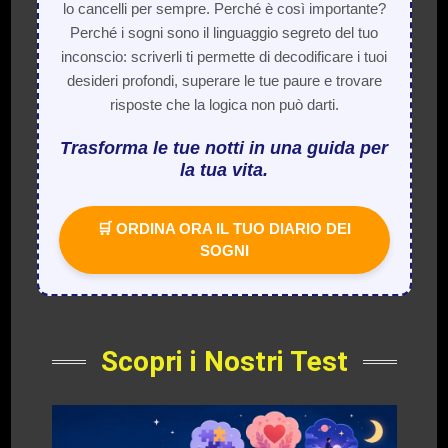
lo cancelli per sempre. Perché è così importante?
Perché i sogni sono il linguaggio segreto del tuo
inconscio: scriverli ti permette di decodificare i tuoi
desideri profondi, superare le tue paure e trovare
risposte che la logica non può darti.
Trasforma le tue notti in una guida per
la tua vita.
🛒 ORDINA ORA IL TUO DIARIO DEI
SOGNI
Scopri i Nostri Test