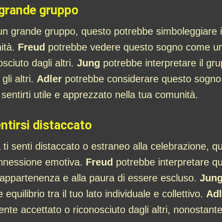
 grande gruppo
 un grande gruppo, questo potrebbe simboleggiare i
nità.
Freud
potrebbe vedere questo sogno come un s
sciuto dagli altri.
Jung
potrebbe interpretare il gr
li altri.
Adler
potrebbe considerare questo sogno
i sentirti utile e apprezzato nella tua comunità.
ntirsi distaccato
 ti senti distaccato o estraneo alla celebrazione, 
onnessione emotiva.
Freud
potrebbe interpretare q
o di appartenenza e alla paura di essere escluso.
Jun
quilibrio tra il tuo lato individuale e collettivo.
Adl
te accettato o riconosciuto dagli altri, nonostante 