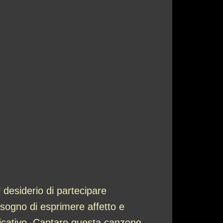
 desiderio di partecipare
isogno di esprimere affetto e
ficativo. Cantare questa canzone