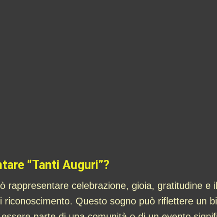
ntare “Tanti Auguri”?
 rappresentare celebrazione, gioia, gratitudine e il
di riconoscimento. Questo sogno può riflettere un b
 essere parte di una comunità o di un evento signi