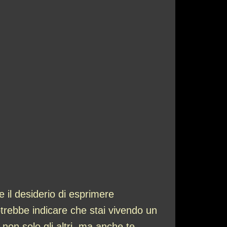
 il desiderio di esprimere
trebbe indicare che stai vivendo un
non solo gli altri, ma anche te