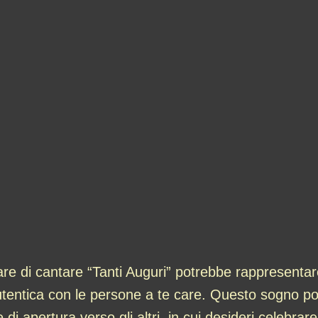
are di cantare “Tanti Auguri” potrebbe rappresentare
autentica con le persone a te care. Questo sogno po
apertura verso gli altri, in cui desideri celebrare 