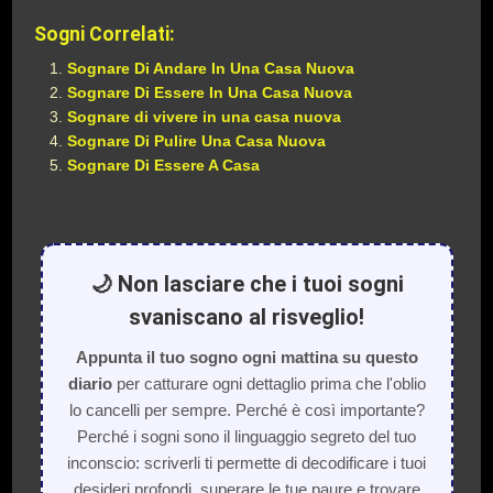
Sogni Correlati:
Sognare Di Andare In Una Casa Nuova
Sognare Di Essere In Una Casa Nuova
Sognare di vivere in una casa nuova
Sognare Di Pulire Una Casa Nuova
Sognare Di Essere A Casa
🌙 Non lasciare che i tuoi sogni
svaniscano al risveglio!
Appunta il tuo sogno ogni mattina su questo
diario
per catturare ogni dettaglio prima che l'oblio
lo cancelli per sempre. Perché è così importante?
Perché i sogni sono il linguaggio segreto del tuo
inconscio: scriverli ti permette di decodificare i tuoi
desideri profondi, superare le tue paure e trovare