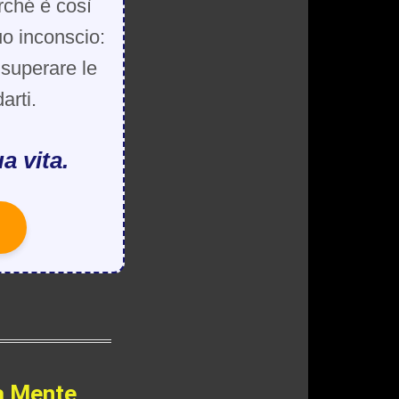
rché è così
uo inconscio:
, superare le
arti.
a vita.
a Mente