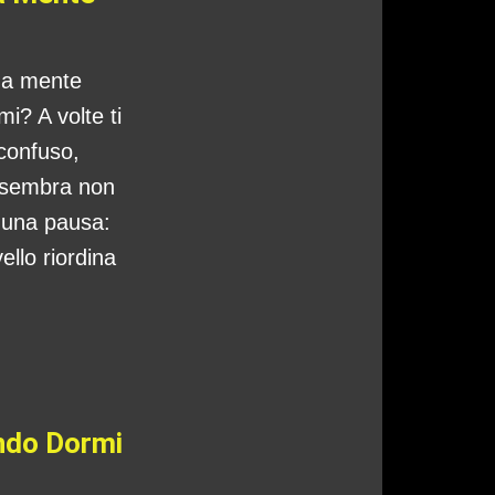
tua mente
i? A volte ti
 confuso,
 sembra non
o una pausa:
ello riordina
ando Dormi