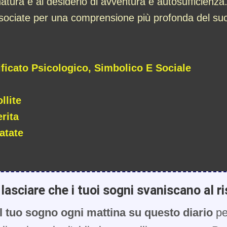
atura e al desiderio di avventura e autosufficienza
sociate per una comprensione più profonda del suo 
ficato Psicologico, Simbolico E Sociale
llite
rita
atate
lasciare che i tuoi sogni svaniscano al ri
l tuo sogno ogni mattina su questo diario
pe