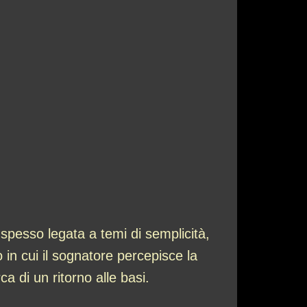
spesso legata a temi di semplicità,
 in cui il sognatore percepisce la
ca di un ritorno alle basi.