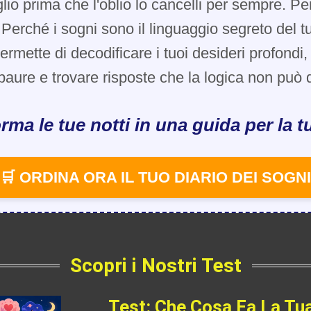
glio prima che l'oblio lo cancelli per sempre. Pe
Perché i sogni sono il linguaggio segreto del t
 permette di decodificare i tuoi desideri profondi
paure e trovare risposte che la logica non può d
rma le tue notti in una guida per la tu
🛒 ORDINA ORA IL TUO DIARIO DEI SOGNI
Scopri i Nostri Test
Test: Che Cosa Fa La Tu