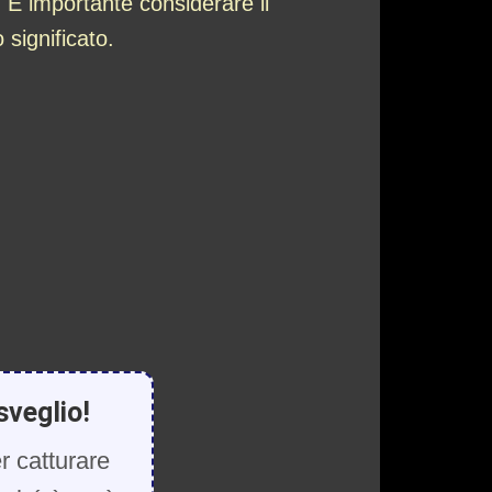
. È importante considerare il
significato.
sveglio!
r catturare