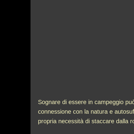
Sognare di essere in campeggio può 
connessione con la natura e autosuffi
propria necessità di staccare dalla ro