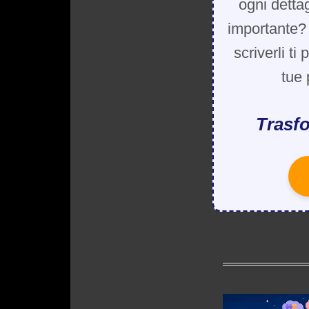
ogni detta
importante? 
scriverli ti
tue 
Trasfo