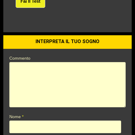
Fai Il Test
INTERPRETA IL TUO SOGNO
Commento
Nome
*