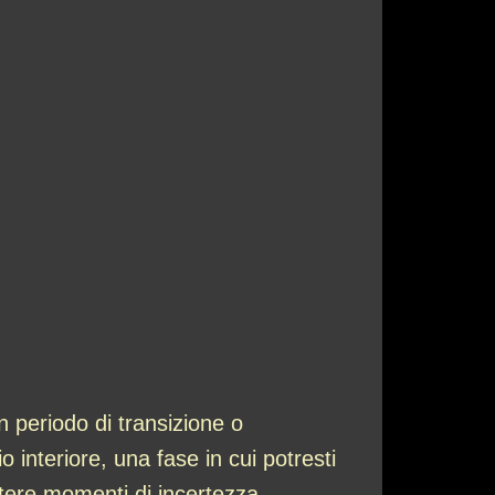
 periodo di transizione o
 interiore, una fase in cui potresti
tere momenti di incertezza,