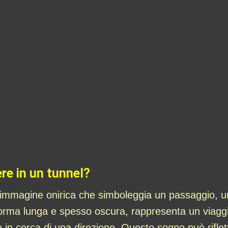
re in un tunnel?
’immagine onirica che simboleggia un passaggio, un
forma lunga e spesso oscura, rappresenta un viaggio
 in cerca di una direzione. Questo sogno può riflet