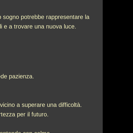
o sogno potrebbe rappresentare la
ali e a trovare una nuova luce.
ede pazienza.
vicino a superare una difficoltà.
tezza per il futuro.