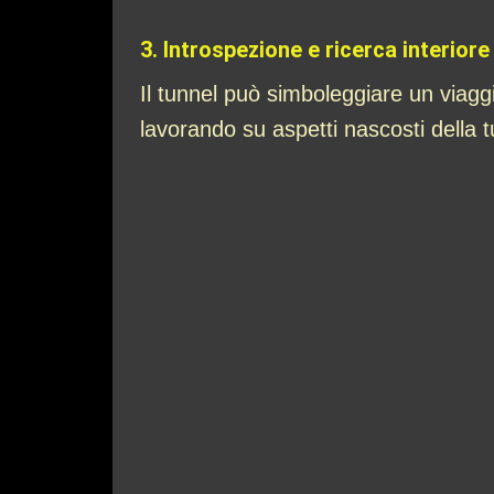
3.
Introspezione e ricerca interiore
Il tunnel può simboleggiare un viaggi
lavorando su aspetti nascosti della t