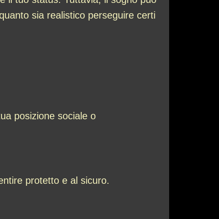
quanto sia realistico perseguire certi
tua posizione sociale o
ntire protetto e al sicuro.