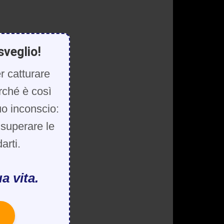
sveglio!
r catturare
rché è così
uo inconscio:
, superare le
arti.
a vita.