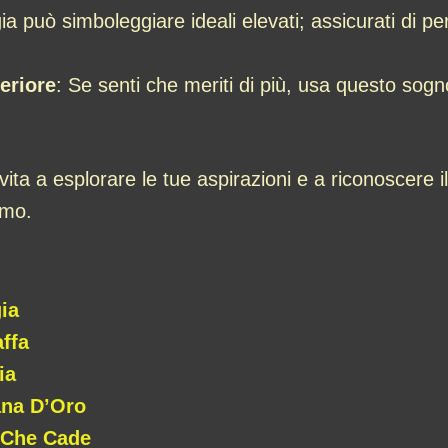
ia può simboleggiare ideali elevati; assicurati di pe
teriore
: Se senti che meriti di più, usa questo sogn
vita a esplorare le tue aspirazioni e a riconoscere
smo.
ia
ffa
ia
ana D’Oro
 Che Cade