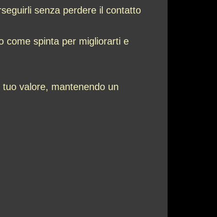
rseguirli senza perdere il contatto
o come spinta per migliorarti e
 il tuo valore, mantenendo un