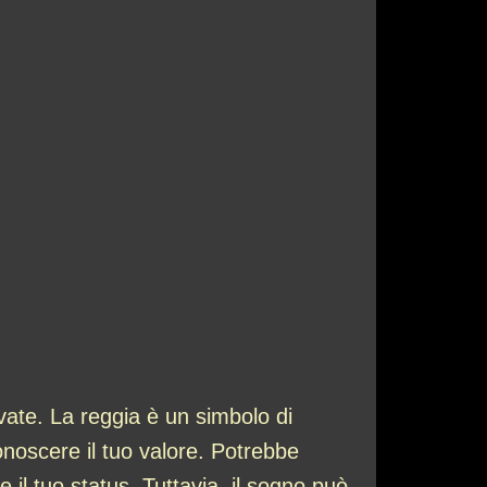
ate. La reggia è un simbolo di
conoscere il tuo valore. Potrebbe
 il tuo status. Tuttavia, il sogno può