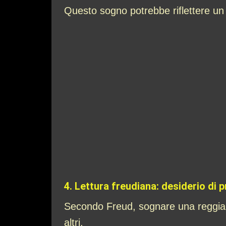
Questo sogno potrebbe riflettere un m
4.
Lettura freudiana: desiderio di p
Secondo Freud, sognare una reggia po
altri.