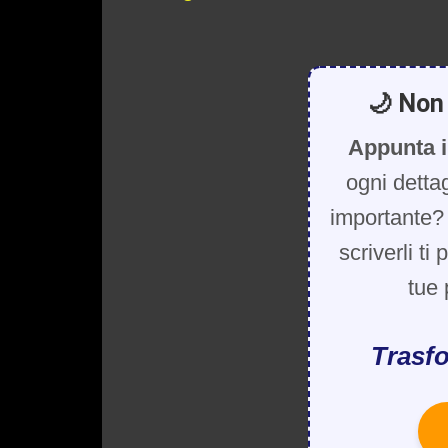
🌙 Non 
Appunta i
ogni detta
importante? 
scriverli ti
tue 
Trasfo