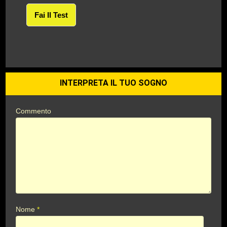
Fai Il Test
INTERPRETA IL TUO SOGNO
Commento
Nome
*