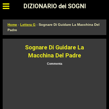
Apri il menu principale
DIZIONARIO dei SOGNI
Home
-
Lettera G
-
Sognare Di Guidare La Macchina Del
Padre
Sognare Di Guidare La
Macchina Del Padre
Commenta