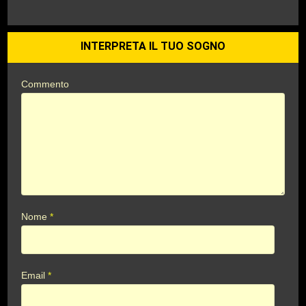
INTERPRETA IL TUO SOGNO
Commento
Nome
*
Email
*