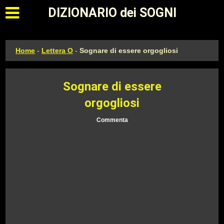
Apri il menu principale
DIZIONARIO dei SOGNI
Home
-
Lettera O
-
Sognare di essere orgogliosi
Sognare di essere
orgogliosi
Commenta