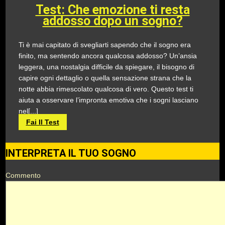
Test: Che emozione ti resta
addosso dopo un sogno?
Ti è mai capitato di svegliarti sapendo che il sogno era
finito, ma sentendo ancora qualcosa addosso? Un’ansia
leggera, una nostalgia difficile da spiegare, il bisogno di
capire ogni dettaglio o quella sensazione strana che la
notte abbia rimescolato qualcosa di vero. Questo test ti
aiuta a osservare l’impronta emotiva che i sogni lasciano
nel[...]
Fai Il Test
INTERPRETA IL TUO SOGNO
Commento