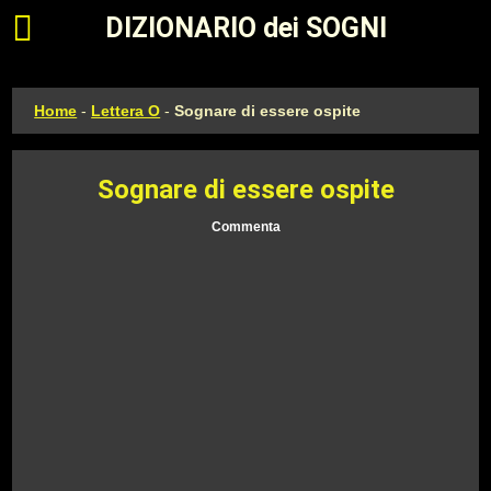
Apri il menu principale
DIZIONARIO dei SOGNI
Home
-
Lettera O
-
Sognare di essere ospite
Sognare di essere ospite
Commenta