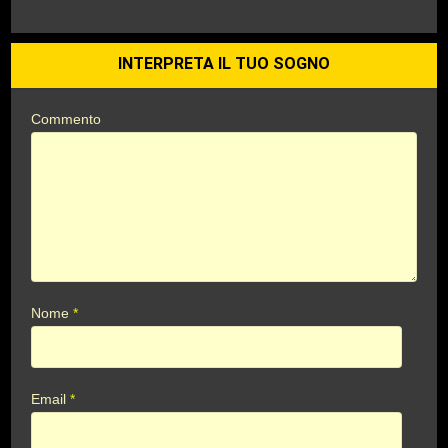
INTERPRETA IL TUO SOGNO
Commento
Nome
*
Email
*