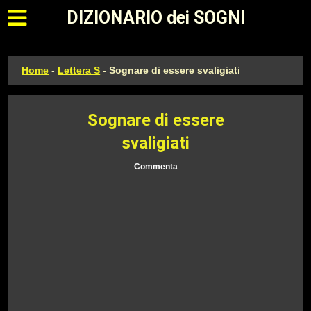
Apri il menu principale
DIZIONARIO dei SOGNI
Home
-
Lettera S
-
Sognare di essere svaligiati
Sognare di essere
svaligiati
Commenta