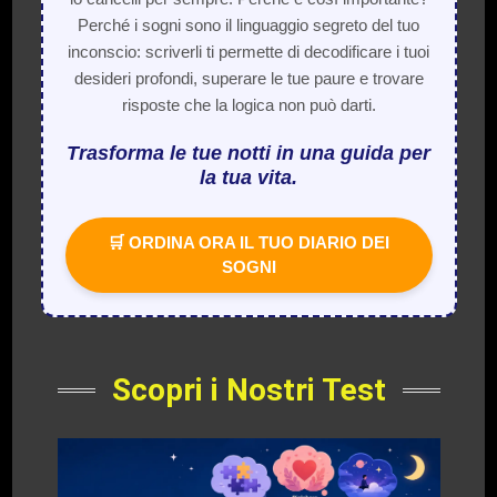
Perché i sogni sono il linguaggio segreto del tuo
inconscio: scriverli ti permette di decodificare i tuoi
desideri profondi, superare le tue paure e trovare
risposte che la logica non può darti.
Trasforma le tue notti in una guida per
la tua vita.
🛒 ORDINA ORA IL TUO DIARIO DEI
SOGNI
Scopri i Nostri Test