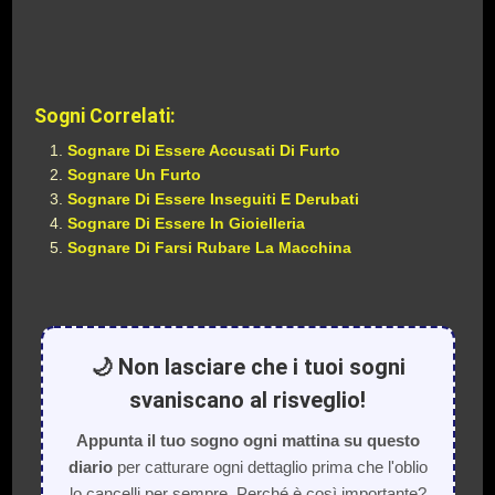
Sogni Correlati:
Sognare Di Essere Accusati Di Furto
Sognare Un Furto
Sognare Di Essere Inseguiti E Derubati
Sognare Di Essere In Gioielleria
Sognare Di Farsi Rubare La Macchina
🌙 Non lasciare che i tuoi sogni
svaniscano al risveglio!
Appunta il tuo sogno ogni mattina su questo
diario
per catturare ogni dettaglio prima che l'oblio
lo cancelli per sempre. Perché è così importante?