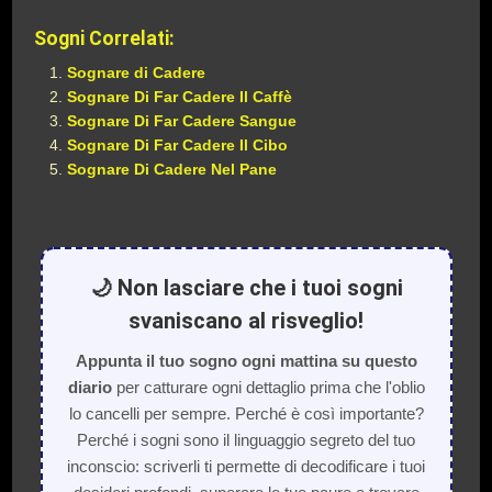
Sogni Correlati:
Sognare di Cadere
Sognare Di Far Cadere Il Caffè
Sognare Di Far Cadere Sangue
Sognare Di Far Cadere Il Cibo
Sognare Di Cadere Nel Pane
🌙 Non lasciare che i tuoi sogni
svaniscano al risveglio!
Appunta il tuo sogno ogni mattina su questo
diario
per catturare ogni dettaglio prima che l'oblio
lo cancelli per sempre. Perché è così importante?
Perché i sogni sono il linguaggio segreto del tuo
inconscio: scriverli ti permette di decodificare i tuoi