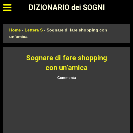
Apri il menu principale
DIZIONARIO dei SOGNI
Home
-
Lettera S
-
Sognare di fare shopping con
un’amica
Sognare di fare shopping
con un’amica
Commenta