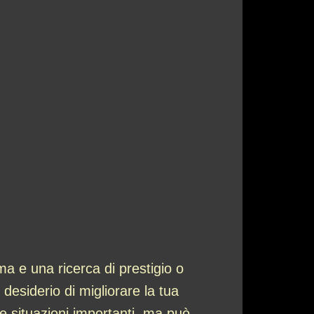
a e una ricerca di prestigio o
 desiderio di migliorare la tua
e situazioni importanti, ma può