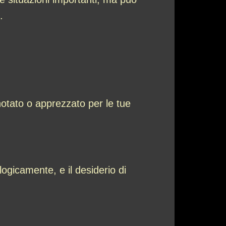
.
 notato o apprezzato per le tue
logicamente, e il desiderio di