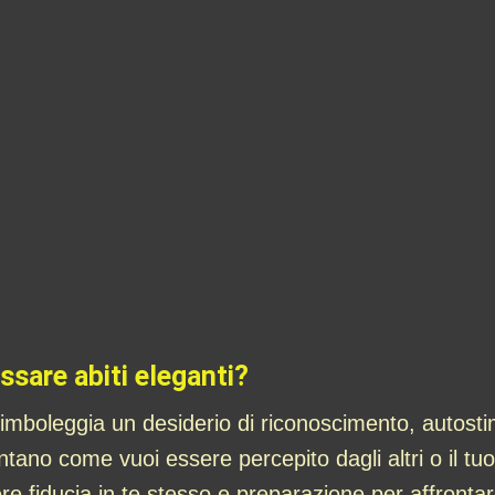
ssare abiti eleganti?
simboleggia un desiderio di riconoscimento, autostim
ntano come vuoi essere percepito dagli altri o il tuo
e fiducia in te stesso e preparazione per affrontar