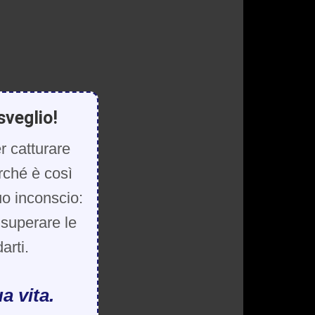
sveglio!
r catturare
rché è così
uo inconscio:
, superare le
arti.
a vita.