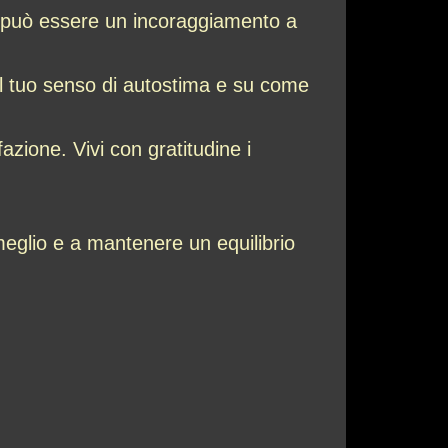
o può essere un incoraggiamento a
sul tuo senso di autostima e su come
azione. Vivi con gratitudine i
 meglio e a mantenere un equilibrio