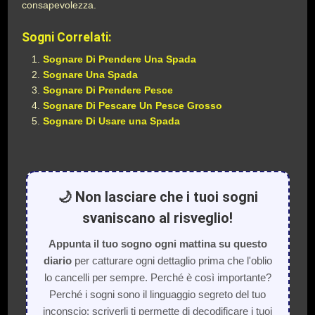
consapevolezza.
Sogni Correlati:
Sognare Di Prendere Una Spada
Sognare Una Spada
Sognare Di Prendere Pesce
Sognare Di Pescare Un Pesce Grosso
Sognare Di Usare una Spada
🌙 Non lasciare che i tuoi sogni
svaniscano al risveglio!
Appunta il tuo sogno ogni mattina su questo
diario
per catturare ogni dettaglio prima che l'oblio
lo cancelli per sempre. Perché è così importante?
Perché i sogni sono il linguaggio segreto del tuo
inconscio: scriverli ti permette di decodificare i tuoi