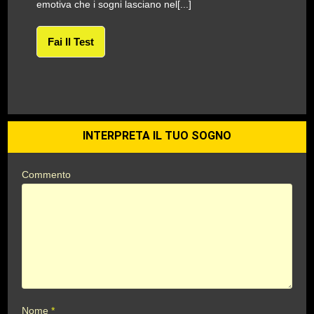
emotiva che i sogni lasciano nel[...]
Fai Il Test
INTERPRETA IL TUO SOGNO
Commento
Nome
*