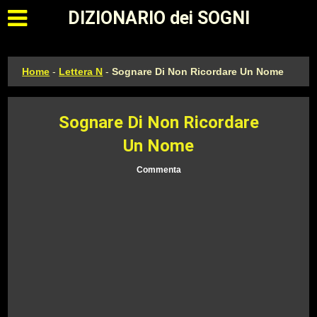
Apri il menu principale
DIZIONARIO dei SOGNI
Home
-
Lettera N
-
Sognare Di Non Ricordare Un Nome
Sognare Di Non Ricordare
Un Nome
Commenta