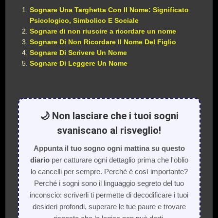
Sognare Una Targhetta Con Il Nome: Significato
Psicologico, Simbolico E Sociale
Sognare di non riuscire a ricordare un nome
Sognare Di Non Ricordare Il Nome Del Figlio
Sognare Di Scrivere Un Nome
Sognare Di Leggere Un Nome
🌙 Non lasciare che i tuoi sogni
svaniscano al risveglio!
Appunta il tuo sogno ogni mattina su questo
diario
per catturare ogni dettaglio prima che l'oblio
lo cancelli per sempre. Perché è così importante?
Perché i sogni sono il linguaggio segreto del tuo
inconscio: scriverli ti permette di decodificare i tuoi
desideri profondi, superare le tue paure e trovare