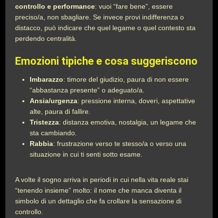
controllo e performance
: vuoi “fare bene”, essere
preciso/a, non sbagliare. Se invece provi indifferenza o
distacco, può indicare che quel legame o quel contesto sta
perdendo centralità.
Emozioni tipiche e cosa suggeriscono
Imbarazzo
: timore del giudizio, paura di non essere
“abbastanza presente” o adeguato/a.
Ansia/urgenza
: pressione interna, doveri, aspettative
alte, paura di fallire.
Tristezza
: distanza emotiva, nostalgia, un legame che
sta cambiando.
Rabbia
: frustrazione verso te stesso/a o verso una
situazione in cui ti senti sotto esame.
A volte il sogno arriva in periodi in cui nella vita reale stai
“tenendo insieme” molto: il nome che manca diventa il
simbolo di un dettaglio che fa crollare la sensazione di
controllo.