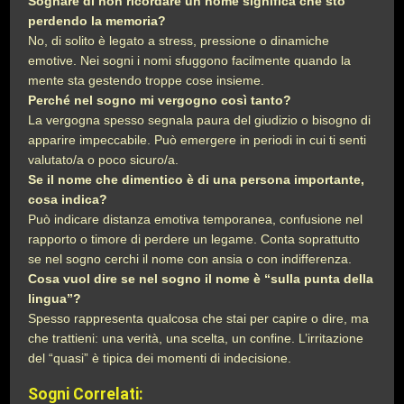
Sognare di non ricordare un nome significa che sto
perdendo la memoria?
No, di solito è legato a stress, pressione o dinamiche
emotive. Nei sogni i nomi sfuggono facilmente quando la
mente sta gestendo troppe cose insieme.
Perché nel sogno mi vergogno così tanto?
La vergogna spesso segnala paura del giudizio o bisogno di
apparire impeccabile. Può emergere in periodi in cui ti senti
valutato/a o poco sicuro/a.
Se il nome che dimentico è di una persona importante,
cosa indica?
Può indicare distanza emotiva temporanea, confusione nel
rapporto o timore di perdere un legame. Conta soprattutto
se nel sogno cerchi il nome con ansia o con indifferenza.
Cosa vuol dire se nel sogno il nome è “sulla punta della
lingua”?
Spesso rappresenta qualcosa che stai per capire o dire, ma
che trattieni: una verità, una scelta, un confine. L’irritazione
del “quasi” è tipica dei momenti di indecisione.
Sogni Correlati: