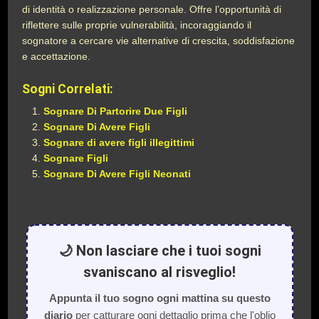
di identità o realizzazione personale. Offre l’opportunità di
riflettere sulle proprie vulnerabilità, incoraggiando il
sognatore a cercare vie alternative di crescita, soddisfazione
e accettazione.
Sogni Correlati:
Sognare Di Partorire Due Figli
Sognare Di Avere Figli
Sognare di avere figli illegittimi
Sognare Figli
Sognare Di Avere Figli Neonati
🌙 Non lasciare che i tuoi sogni
svaniscano al risveglio!
Appunta il tuo sogno ogni mattina su questo
diario
per catturare ogni dettaglio prima che l'oblio