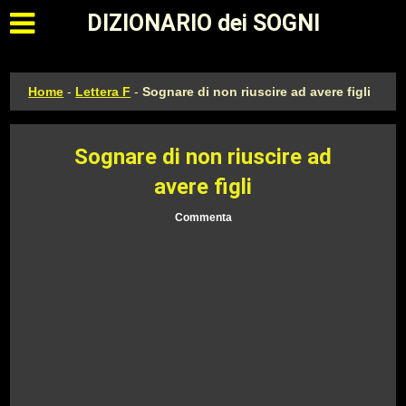
Apri il menu principale
DIZIONARIO dei SOGNI
Home
-
Lettera F
-
Sognare di non riuscire ad avere figli
Sognare di non riuscire ad
avere figli
Commenta