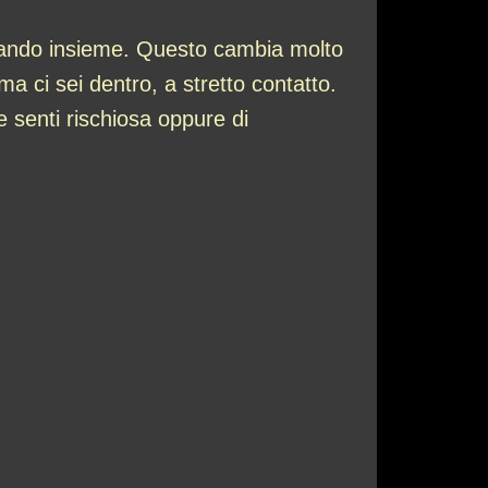
uotando insieme. Questo cambia molto
a ci sei dentro, a stretto contatto.
e senti rischiosa oppure di