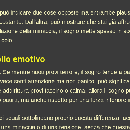
 può indicare due cose opposte ma entrambe plausi
 costante. Dall’altra, può mostrare che stai già aff
ulazione della minaccia, il sogno mette spesso in sc
ricolo.
ollo emotivo
 Se mentre nuoti provi terrore, il sogno tende a pa
 invece senti attenzione ma non panico, può signific
Se addirittura provi fascino o calma, allora il sogno 
olo paura, ma anche rispetto per una forza interiore 
i di squali sottolineano proprio questa differenza: 
una minaccia o di una tensione, senza che questa t