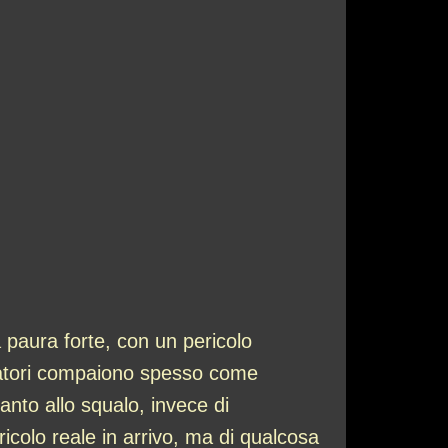
paura forte, con un pericolo
edatori compaiono spesso come
canto allo squalo, invece di
icolo reale in arrivo, ma di qualcosa