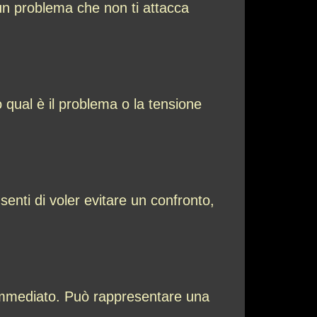
un problema che non ti attacca
o qual è il problema o la tensione
nti di voler evitare un confronto,
 immediato. Può rappresentare una