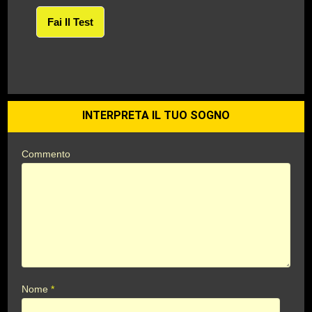
Fai Il Test
INTERPRETA IL TUO SOGNO
Commento
Nome
*