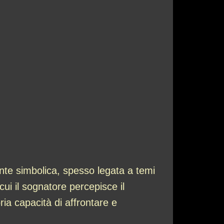
te simbolica, spesso legata a temi
cui il sognatore percepisce il
ria capacità di affrontare e