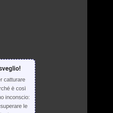
sveglio!
r catturare
rché è così
uo inconscio:
, superare le