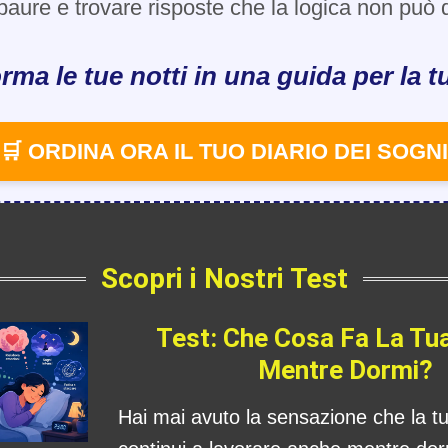
paure e trovare risposte che la logica non può d
rma le tue notti in una guida per la tu
🛒 ORDINA ORA IL TUO DIARIO DEI SOGNI
Scopri i Nostri Test
Test: Che Cosa Fa La Tu
Mentre Dormi?
Hai mai avuto la sensazione che la 