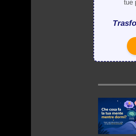
tue 
Trasfo