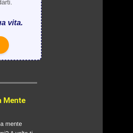
arti.
a vita.
a Mente
tua mente