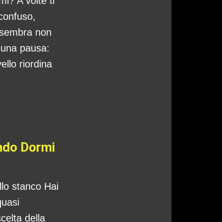
i? A volte ti
 confuso,
 sembra non
o una pausa:
ello riordina
ando Dormi
ello stanco Hai
quasi
celta della