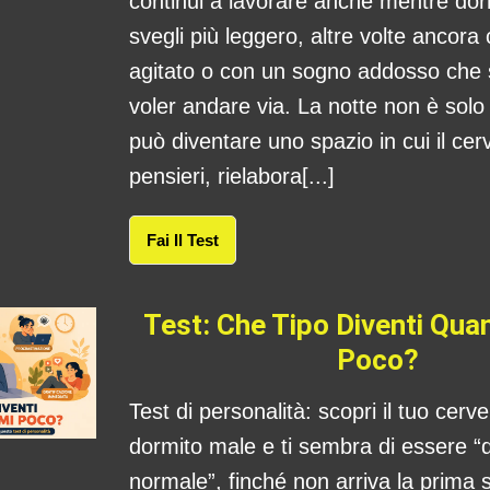
continui a lavorare anche mentre dorm
svegli più leggero, altre volte ancora
agitato o con un sogno addosso che
voler andare via. La notte non è sol
può diventare uno spazio in cui il cerv
pensieri, rielabora[...]
Fai Il Test
Test: Che Tipo Diventi Qu
Poco?
Test di personalità: scopri il tuo cerv
dormito male e ti sembra di essere “
normale”, finché non arriva la prima s