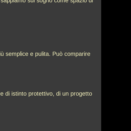
e sappiamo sul sogno come spazio di
iù semplice e pulita. Può comparire
 di istinto protettivo, di un progetto