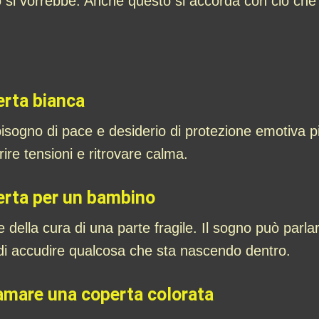
o si vorrebbe. Anche questo si accorda con ciò ch
erta bianca
isogno di pace e desiderio di protezione emotiva p
rire tensioni e ritrovare calma.
erta per un bambino
della cura di una parte fragile. Il sogno può parlare
di accudire qualcosa che sta nascendo dentro.
camare una coperta colorata