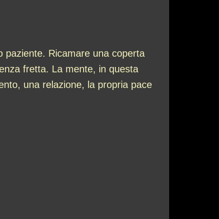
ro paziente. Ricamare una coperta
senza fretta. La mente, in questa
nto, una relazione, la propria pace