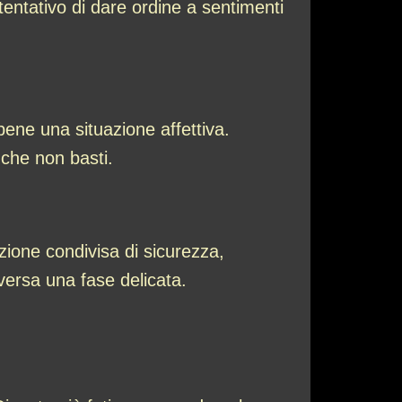
tentativo di dare ordine a sentimenti
bene una situazione affettiva.
che non basti.
zione condivisa di sicurezza,
versa una fase delicata.