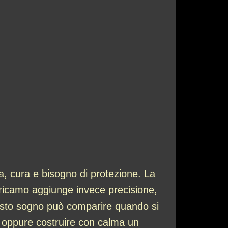
a, cura e bisogno di protezione. La
l ricamo aggiunge invece precisione,
uesto sogno può comparire quando si
va oppure costruire con calma un