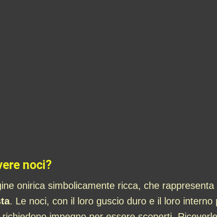
vere noci?
ine onirica simbolicamente ricca, che rappresenta
ta
. Le noci, con il loro guscio duro e il loro intern
 richiedono impegno per essere scoperti. Riceverle