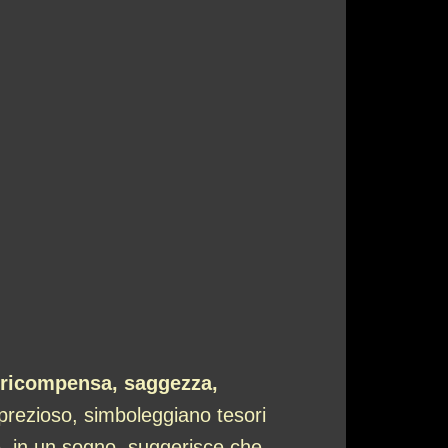
ricompensa, saggezza,
o prezioso, simboleggiano tesori
, in un sogno, suggerisce che