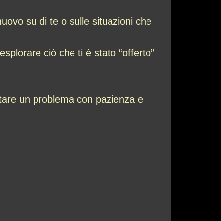
ovo su di te o sulle situazioni che
plorare ciò che ti è stato “offerto”
ontare un problema con pazienza e