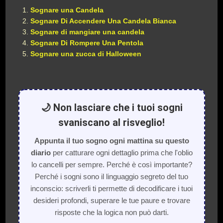
Sognare una Candela
Sognare Di Accendere Una Candela Bianca
Sognare di mangiare una candela
Sognare Di Rompere Una Pentola
Sognare una zucca di Halloween
🌙 Non lasciare che i tuoi sogni
svaniscano al risveglio!
Appunta il tuo sogno ogni mattina su questo
diario
per catturare ogni dettaglio prima che l'oblio
lo cancelli per sempre. Perché è così importante?
Perché i sogni sono il linguaggio segreto del tuo
inconscio: scriverli ti permette di decodificare i tuoi
desideri profondi, superare le tue paure e trovare
risposte che la logica non può darti.