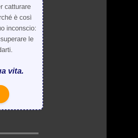
r catturare
rché è così
uo inconscio:
, superare le
arti.
a vita.