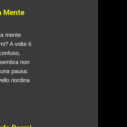
a Mente
tua mente
i? A volte ti
 confuso,
 sembra non
o una pausa:
ello riordina