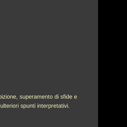
mbizione, superamento di sfide e
teriori spunti interpretativi.