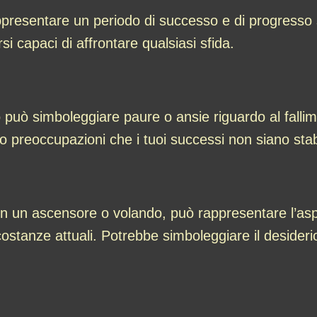
appresentare un periodo di successo e di progresso
irsi capaci di affrontare qualsiasi sfida.
ò può simboleggiare paure o ansie riguardo al fall
o preoccupazioni che i tuoi successi non siano stabi
in un ascensore o volando, può rappresentare l’aspira
rcostanze attuali. Potrebbe simboleggiare il desider