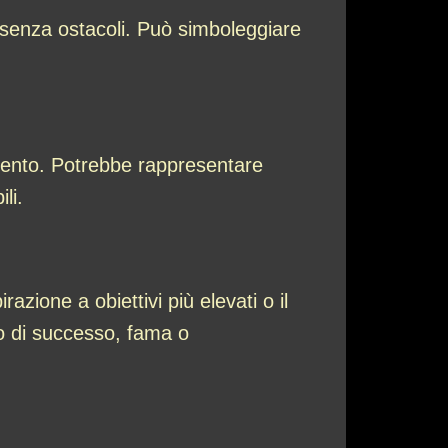
 senza ostacoli. Può simboleggiare
imento. Potrebbe rappresentare
li.
zione a obiettivi più elevati o il
io di successo, fama o