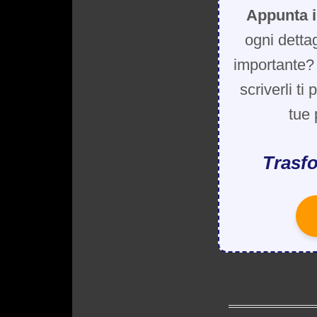
Appunta i
ogni detta
importante? 
scriverli ti
tue 
Trasfo