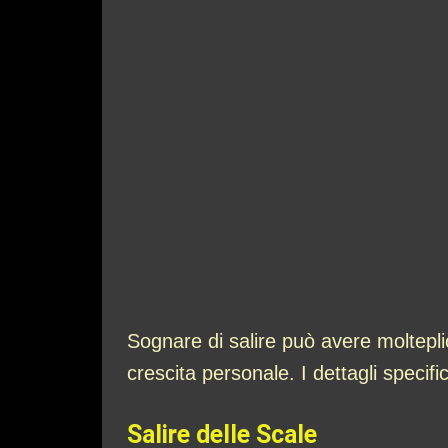
Sognare di salire può avere molteplic
crescita personale. I dettagli specifi
Salire delle Scale