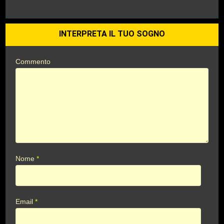
INTERPRETA IL TUO SOGNO
Commento
Nome
*
Email
*