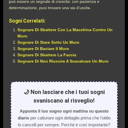
può essere un segnale di crescita: con pazienza e
determinazione, puoi trovare una via d’uscita.
Sogni Correlati:
Sognare Di Sbattere Con La Macchina Contro Un
Muro
Sognare Di Stare Sotto Un Muro
Sognare Di Baciare Il Muro
Sognare Di Sbattere La Faccia
Sognare Di Non Riuscire A Scavalcare Un Muro
🌙 Non lasciare che i tuoi sogni
svaniscano al risveglio!
Appunta il tuo sogno ogni mattina su questo
diario
per catturare ogni dettaglio prima che l'oblio
lo cancelli per sempre. Perché è così importante?