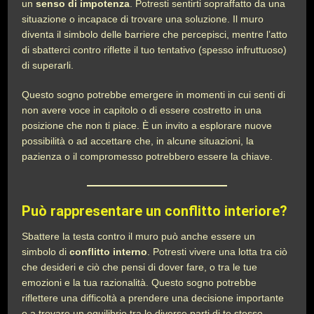
un
senso di impotenza
. Potresti sentirti sopraffatto da una
situazione o incapace di trovare una soluzione. Il muro
diventa il simbolo delle barriere che percepisci, mentre l’atto
di sbatterci contro riflette il tuo tentativo (spesso infruttuoso)
di superarli.
Questo sogno potrebbe emergere in momenti in cui senti di
non avere voce in capitolo o di essere costretto in una
posizione che non ti piace. È un invito a esplorare nuove
possibilità o ad accettare che, in alcune situazioni, la
pazienza o il compromesso potrebbero essere la chiave.
Può rappresentare un conflitto interiore?
Sbattere la testa contro il muro può anche essere un
simbolo di
conflitto interno
. Potresti vivere una lotta tra ciò
che desideri e ciò che pensi di dover fare, o tra le tue
emozioni e la tua razionalità. Questo sogno potrebbe
riflettere una difficoltà a prendere una decisione importante
o a trovare un equilibrio tra le diverse parti di te stesso.