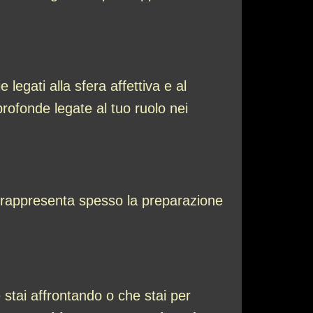
egati alla sfera affettiva e al
profonde legate al tuo ruolo nei
, rappresenta spesso la preparazione
he stai affrontando o che stai per