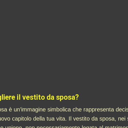
liere il vestito da sposa?
sposa è un’immagine simbolica che rappresenta deci
uovo capitolo della tua vita. Il vestito da sposa, ne
e unione, non necessariamente legata al matrimoni