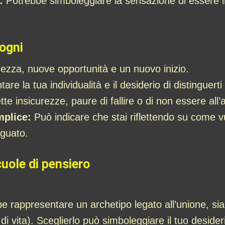
:
Potrebbe simboleggiare la sensazione di essere in
sogni
zza, nuove opportunità e un nuovo inizio.
re la tua individualità e il desiderio di distinguert
tte insicurezze, paure di fallire o di non essere all’
mplice:
Può indicare che stai riflettendo su come vuo
eguato.
cuole di pensiero
e rappresentare un archetipo legato all’unione, sia i
 di vita). Sceglierlo può simboleggiare il tuo desider