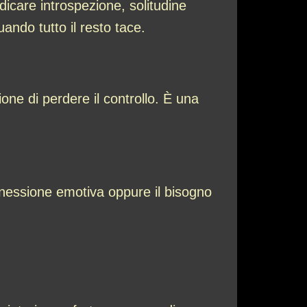
dicare introspezione, solitudine
ndo tutto il resto tace.
ione di perdere il controllo. È una
nnessione emotiva oppure il bisogno