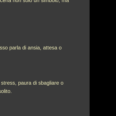
 scena non solo un simbolo, ma
so parla di ansia, attesa o
 stress, paura di sbagliare o
olito.