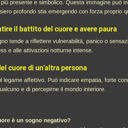
ra più presente e simbolico. Questa immagine può in
iero profondo stia emergendo con forza proprio qua
tire il battito del cuore e avere paura
gno tende a riflettere vulnerabilità, panico o sensaz
ess e alle attivazioni notturne intense.
del cuore di un’altra persona
ul legame affettivo. Può indicare empatia, forte co
ualcuno e di percepirne il mondo interiore.
 cuore è un sogno negativo?