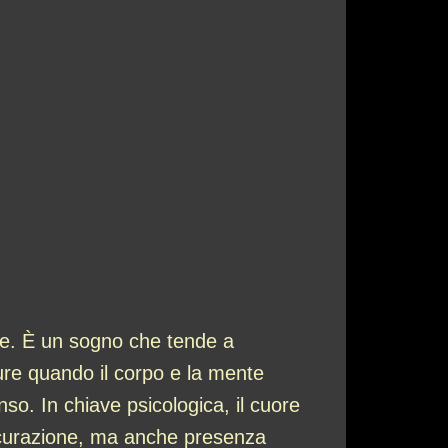
iore. È un sogno che tende a
re quando il corpo e la mente
so. In chiave psicologica, il cuore
sicurazione, ma anche presenza