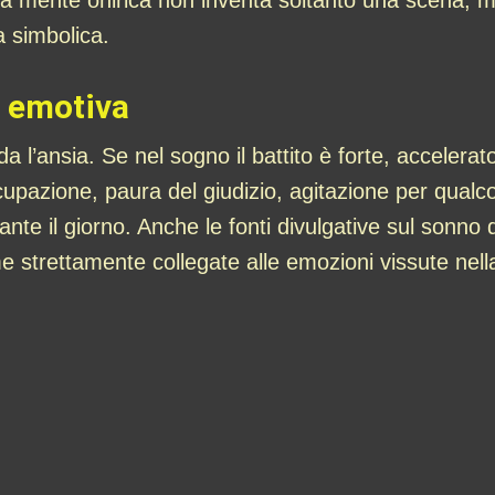
a mente onirica non inventa soltanto una scena, 
a simbolica.
e emotiva
da l’ansia. Se nel sogno il battito è forte, accelera
upazione, paura del giudizio, agitazione per qualc
te il giorno. Anche le fonti divulgative sul sonno d
 strettamente collegate alle emozioni vissute nell