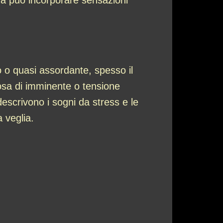
ma può incorporare sensazioni
to o quasi assordante, spesso il
osa di imminente o tensione
escrivono i sogni da stress e le
a veglia.