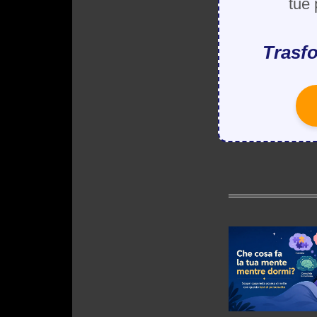
tue 
Trasfo