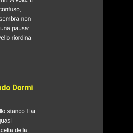
 confuso,
 sembra non
o una pausa:
ello riordina
ando Dormi
ello stanco Hai
quasi
celta della