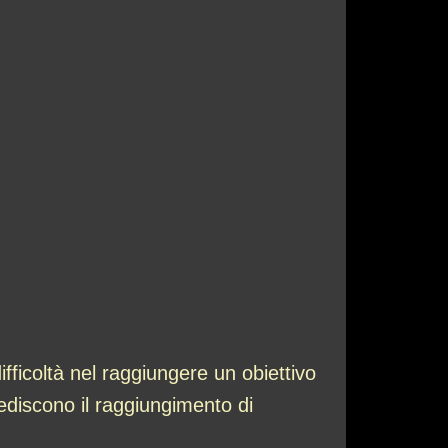
fficoltà nel raggiungere un obiettivo
ediscono il raggiungimento di