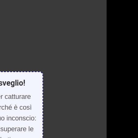
sveglio!
r catturare
rché è così
uo inconscio:
, superare le