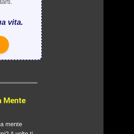
arti.
a vita.
a Mente
tua mente
i? A volte ti