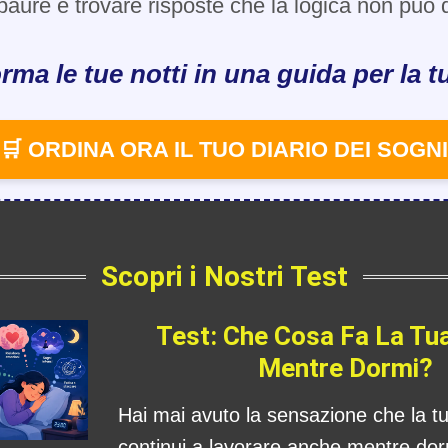
paure e trovare risposte che la logica non può d
rma le tue notti in una guida per la tu
🛒 ORDINA ORA IL TUO DIARIO DEI SOGNI
Scopri i Nostri Test
Test: Che Cosa Fa La Tu
Mentre Dormi?
Hai mai avuto la sensazione che la 
continui a lavorare anche mentre dorm