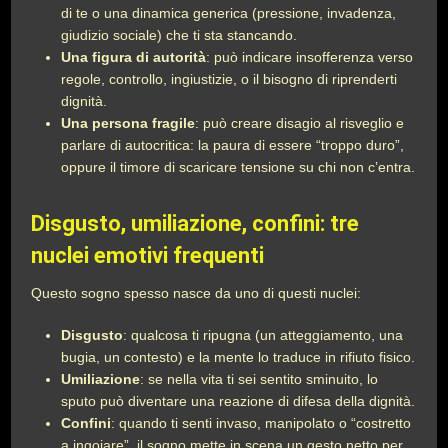
di te o una dinamica generica (pressione, invadenza,
giudizio sociale) che ti sta stancando.
Una figura di autorità
: può indicare insofferenza verso
regole, controllo, ingiustizie, o il bisogno di riprenderti
dignità.
Una persona fragile
: può creare disagio al risveglio e
parlare di autocritica: la paura di essere “troppo duro”,
oppure il timore di scaricare tensione su chi non c’entra.
Disgusto, umiliazione, confini: tre
nuclei emotivi frequenti
Questo sogno spesso nasce da uno di questi nuclei:
Disgusto
: qualcosa ti ripugna (un atteggiamento, una
bugia, un contesto) e la mente lo traduce in rifiuto fisico.
Umiliazione
: se nella vita ti sei sentito sminuito, lo
sputo può diventare una reazione di difesa della dignità.
Confini
: quando ti senti invaso, manipolato o “costretto
a ingoiare”, il sogno mette in scena un gesto netto per