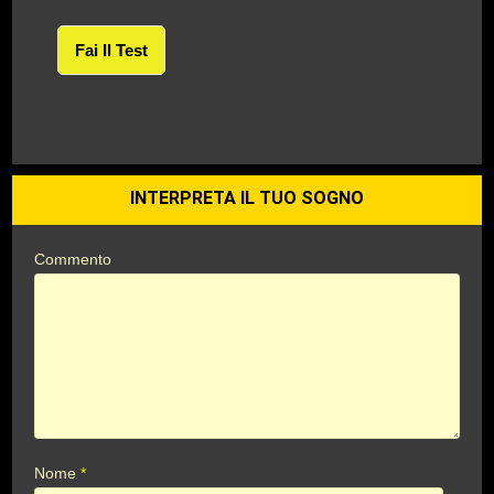
Fai Il Test
INTERPRETA IL TUO SOGNO
Commento
Nome
*