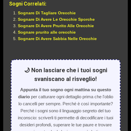
Sogni Correlati:
Sognare Di Tagliare Orecchie
Sognare Di Avere Le Orecchie Sporche
Sognare Di Avere Prurito Alle Orecchie
Sognare prurito alle orecchie
Sognare Di Avere Sabbia Nelle Orecchie
🌙 Non lasciare che i tuoi sogni
svaniscano al risveglio!
Appunta il tuo sogno ogni mattina su questo
diario
per catturare ogni dettaglio prima che l'oblio
lo cancelli per sempre. Perché è così importante?
Perché i sogni sono il linguaggio segreto del tuo
inconscio: scriverli ti permette di decodificare i tuoi
desideri profondi, superare le tue paure e trovare