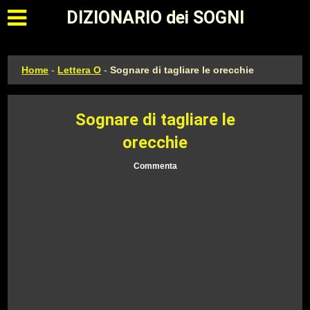
Apri il menu principale
DIZIONARIO dei SOGNI
Home
-
Lettera O
-
Sognare di tagliare le orecchie
Sognare di tagliare le
orecchie
Commenta