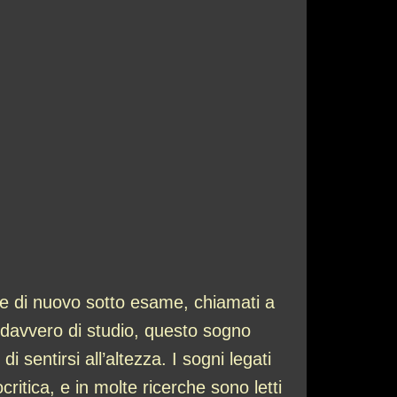
nte di nuovo sotto esame, chiamati a
 davvero di studio, questo sogno
sentirsi all’altezza. I sogni legati
itica, e in molte ricerche sono letti