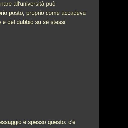
rnare all’università può
oprio posto, proprio come accadeva
 e del dubbio su sé stessi.
messaggio è spesso questo: c’è