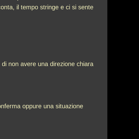
conta, il tempo stringe e ci si sente
di non avere una direzione chiara
 conferma oppure una situazione