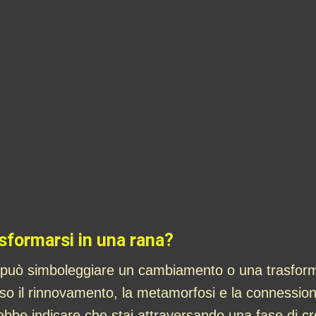
asformarsi in una rana?
 può simboleggiare un cambiamento o una trasforma
so il rinnovamento, la metamorfosi e la connession
be indicare che stai attraversando una fase di cres