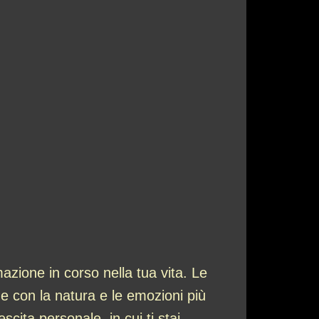
zione in corso nella tua vita. Le
e con la natura e le emozioni più
cita personale, in cui ti stai