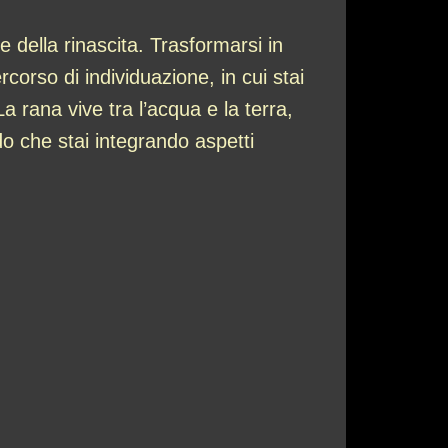
 della rinascita. Trasformarsi in
orso di individuazione, in cui stai
a rana vive tra l’acqua e la terra,
o che stai integrando aspetti