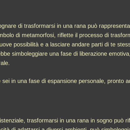
gnare di trasformarsi in una rana può rappresentare
bolo di metamorfosi, riflette il processo di trasfo
nuove possibilità e a lasciare andare parti di te st
be simboleggiare una fase di liberazione emotiva, in
ale.
sei in una fase di espansione personale, pronto a
istenziale, trasformarsi in una rana in sogno può rifl
cità di adattarsi a diversi ambienti, può simboleggia