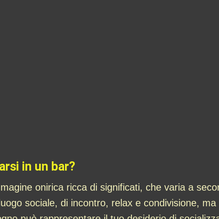
arsi in un bar?
magine onirica ricca di significati, che varia a sec
n luogo sociale, di incontro, relax e condivisione, 
no può rappresentare il tuo desiderio di socializza