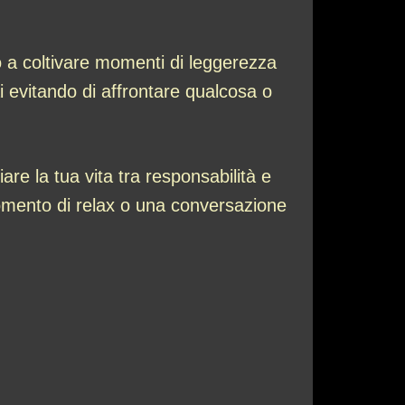
o a coltivare momenti di leggerezza
i evitando di affrontare qualcosa o
are la tua vita tra responsabilità e
momento di relax o una conversazione