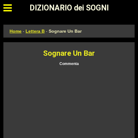
Apri il menu principale
DIZIONARIO dei SOGNI
Home
-
Lettera B
-
Sognare Un Bar
Sognare Un Bar
Commenta