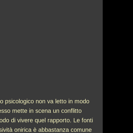
 psicologico non va letto in modo
pesso mette in scena un conflitto
odo di vivere quel rapporto. Le fonti
essività onirica è abbastanza comune