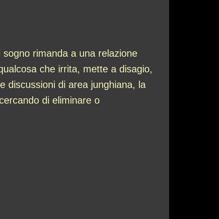
 il sogno rimanda a una relazione
alcosa che irrita, mette a disagio,
lte discussioni di area junghiana, la
cercando di eliminare o