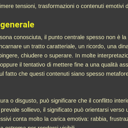
imere tensioni, trasformazioni o contenuti emotivi dif
 generale
ona conosciuta, il punto centrale spesso non è la
arnare un tratto caratteriale, un ricordo, una din
ingere, chiudere o superare. In molte interpretazio
ppure il tentativo di mettere fine a una qualità as
 sul fatto che questi contenuti siano spesso metafo
ra o disgusto, può significare che il conflitto inter
prevale sollievo, il significato può orientarsi vers
sivi conta molto la carica emotiva: rabbia, frustr