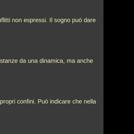
litti non espressi. Il sogno può dare
le distanze da una dinamica, ma anche
propri confini. Può indicare che nella