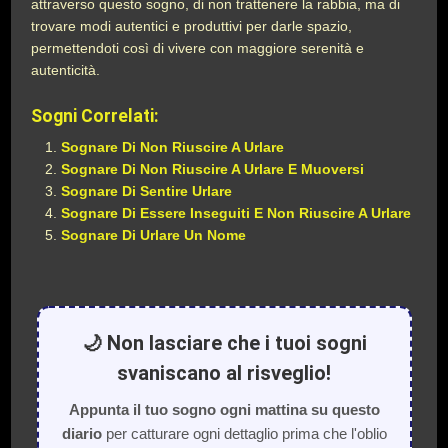
attraverso questo sogno, di non trattenere la rabbia, ma di
trovare modi autentici e produttivi per darle spazio,
permettendoti così di vivere con maggiore serenità e
autenticità.
Sogni Correlati:
Sognare Di Non Riuscire A Urlare
Sognare Di Non Riuscire A Urlare E Muoversi
Sognare Di Sentire Urlare
Sognare Di Essere Inseguiti E Non Riuscire A Urlare
Sognare Di Urlare Un Nome
🌙 Non lasciare che i tuoi sogni
svaniscano al risveglio!
Appunta il tuo sogno ogni mattina su questo
diario
per catturare ogni dettaglio prima che l'oblio